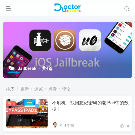
Jailbreak
共4篇
排序
更新
浏览
点赞
评论
不刷机，找回忘记密码的老iPad中的数
置顶
据！
4年前
14