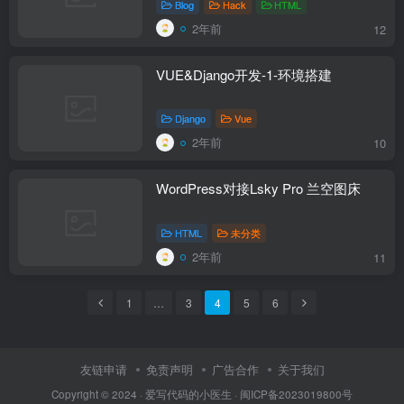
Blog
Hack
HTML
2年前
12
VUE&Django开发-1-环境搭建
Django
Vue
2年前
10
WordPress对接Lsky Pro 兰空图床
HTML
未分类
2年前
11
1
…
3
4
5
6
友链申请
免责声明
广告合作
关于我们
Copyright © 2024 ·
爱写代码的小医生
·
闽ICP备2023019800号