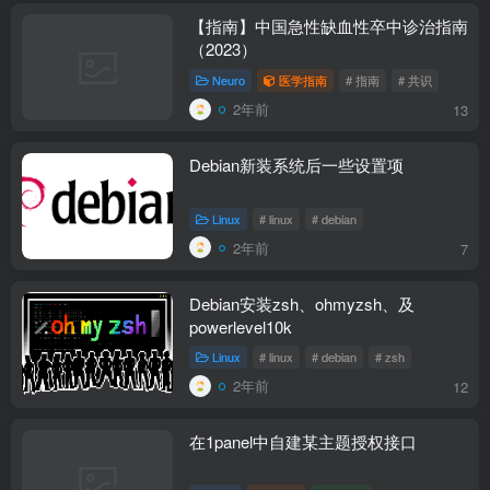
【指南】中国急性缺血性卒中诊治指南
（2023）
Neuro
医学指南
# 指南
# 共识
2年前
13
Debian新装系统后一些设置项
Linux
# linux
# debian
2年前
7
Debian安装zsh、ohmyzsh、及
powerlevel10k
Linux
# linux
# debian
# zsh
2年前
12
在1panel中自建某主题授权接口