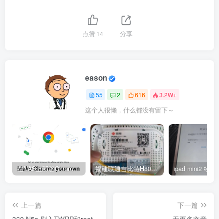
点赞
14
分享
eason
55
2
616
3.2W+
这个人很懒，什么都没有留下～
在NAS上部署Chrome浏览器，让我们随时随地访问家里的网络
福建联通吉比特H80g进telnet获取超级密码改桥接
ipad mini2 
上一篇
下一篇